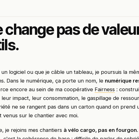
e change pas de valeur
ils.
un logiciel ou que je câble un tableau, je poursuis la mêm
s. Dans le numérique, ça porte un nom, le
numérique re
erce encore au sein de ma coopérative
Fairness
: constru
nt leur impact, leur consommation, le gaspillage de ressou
riété ne se rangent pas dans un carton quand on prend 
t venus sur le chantier avec moi.
e, je rejoins mes chantiers
à vélo cargo, pas en fourgon
 c'est la cohérence de base : difficile de parler de sobr