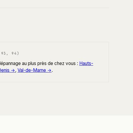
 93, 94)
t dépannage au plus près de chez vous :
Hauts-
Denis →
,
Val-de-Marne →
.