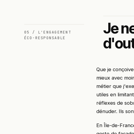
Je n
05 / L'ENGAGEMENT
d'out
ÉCO-RESPONSABLE
Que je conçoive 
mieux avec moin
métier que j'ex
utiles en limita
réflexes de sob
dénuder. Ils son
En Île-de-Franc
geste de façade,