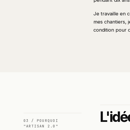
pendant dix ans
Je travaille en
mes chantiers, j
condition pour 
L'idé
03 / POURQUOI
"ARTISAN 2.0"