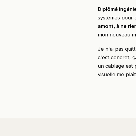
Diplômé ingéni
systèmes pour qu
amont, à ne rien
mon nouveau mé
Je n'ai pas quit
c'est concret, ç
un câblage est p
visuelle me plaî