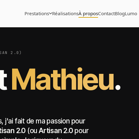
Prestations
Réalisations
À propos
Contact
Blog
Lumo
SAN 2.0)
t
Mathieu
.
 j'ai fait de ma passion pour
tisan 2.0
(ou
Artisan 2.0
pour