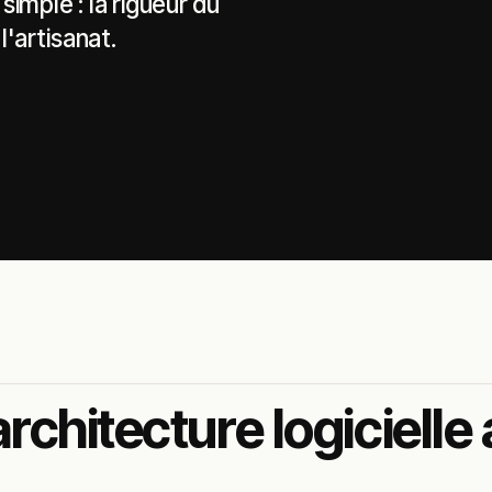
simple : la rigueur du
'artisanat.
architecture logicielle