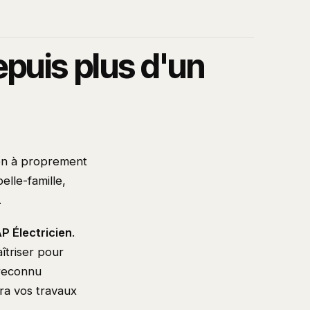
epuis plus d'un
ien à proprement
elle-famille,
.
P Électricien
.
aîtriser pour
 reconnu
ira vos travaux