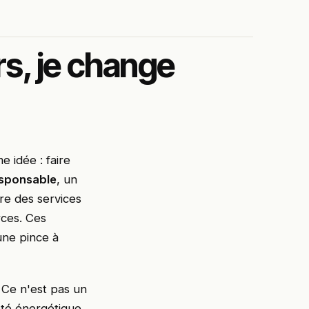
s, je change
e idée : faire
sponsable
, un
ire des services
rces. Ces
une pince à
. Ce n'est pas un
iété énergétique