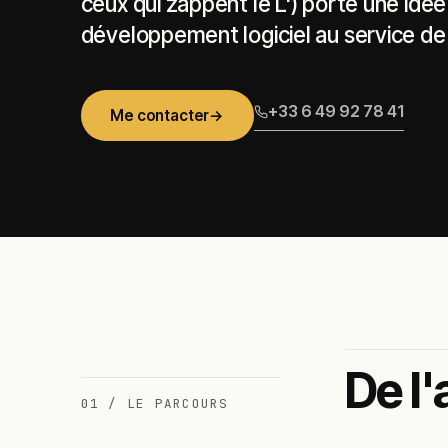
ceux qui zappent le L') porte une idée 
développement logiciel au service de l
+33 6 49 92 78 41
Me contacter
→
De l'
01 / LE PARCOURS