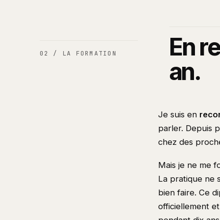
En re
02 / LA FORMATION
an.
Je suis en
recon
parler. Depuis p
chez des proches
Mais je ne me f
La pratique ne s
bien faire. Ce d
officiellement 