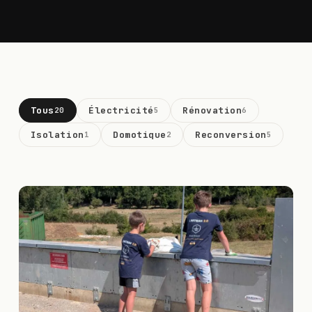
Tous
Électricité
Rénovation
20
5
6
Isolation
Domotique
Reconversion
1
2
5